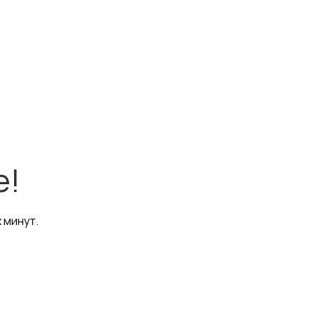
е!
 минут.