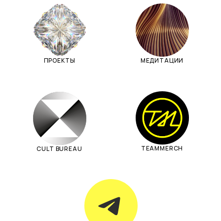
ПРОЕКТЫ
МЕДИТАЦИИ
Давайте придумаем новую
замечательную идею для человечества
и всего мира
TEAMMERCH
CULT BUREAU
egor@dafomin.com
telegram
whatsApp
Политика конфиденциальности
Публичное соглашение
Реквизиты
Публичная оферта