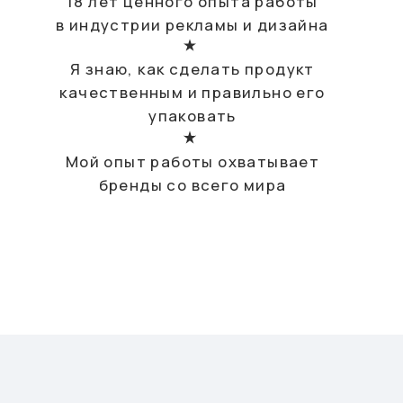
Бренд
портфолио
Sony, AlfaBank, Sberbank, Ikea, KFC, Mondelez, Beeline,
Glenfidich, Perola Sky, Газпром Нефть, Микрогород в
Лесу, Upside Development, Megafon, Крок, The
Balvenie, Yandex, ГЭС-2, Детский Мир, Fiskars, Coca-
Cola, Duracell, Michelin, Hendrick’s, Mercedes-Benz,
Ford, Efes, BMW, Audi, L’occitane, Canti, Evien,
Hennessy, Johny Walker, Онегин, Bacardi, Барни, AMG,
Bushmills, Grant’s, Tullamore DEW, Lett, Elohovskiy
Gallery, Welliving, Bite, Доброград, Атоэнергомаш,
Росатом, Ориентир, Simple, Зарядье, Raiffeisen, Sber
City, Горздрав, Microsoft, Kidsdev and etc.