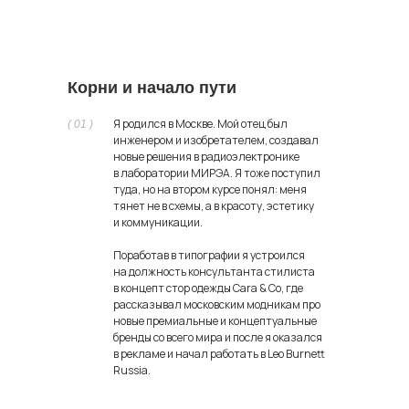
Корни и начало пути
Я родился в Москве. Мой отец был
( 01 )
инженером и изобретателем, создавал
новые решения в радиоэлектронике
в лаборатории МИРЭА. Я тоже поступил
туда, но на втором курсе понял: меня
тянет не в схемы, а в красоту, эстетику
и коммуникации.
Поработав в типографии я устроился
на должность консультанта стилиста
в концепт стор одежды Cara & Co, где
рассказывал московским модникам про
новые премиальные и концептуальные
бренды со всего мира и после я оказался
в рекламе и начал работать в Leo Burnett
Russia.