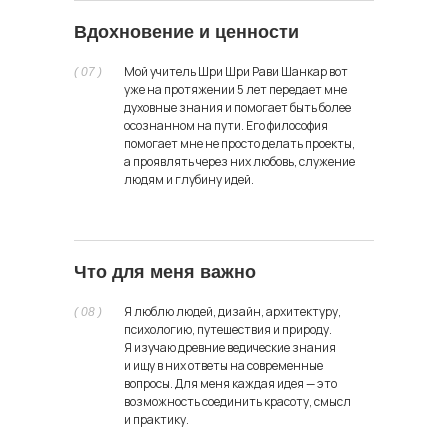
Вдохновение и ценности
TeamMerch
Мой учитель Шри Шри Рави Шанкар вот
( 07 )
уже на протяжении 5 лет передает мне
Должность: партнер / креативный директор
духовные знания и помогает быть более
осознанном на пути. Его философия
помогает мне не просто делать проекты,
а проявлять через них любовь, служение
людям и глубину идей.
Давайте придумаем новую
замечательную идею для человечества
Что для меня важно
и всего мира
Я люблю людей, дизайн, архитектуру,
( 08 )
психологию, путешествия и природу.
Я изучаю древние ведические знания
и ищу в них ответы на современные
egor@dafomin.com
вопросы. Для меня каждая идея — это
возможность соединить красоту, смысл
telegram
и практику.
whatsApp