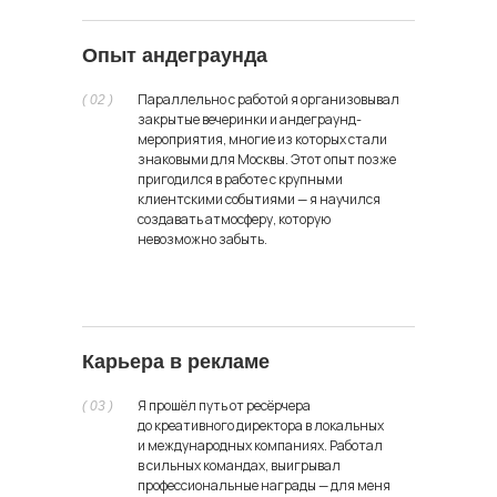
Опыт андеграунда
Параллельно с работой я организовывал
( 02 )
закрытые вечеринки и андеграунд-
мероприятия, многие из которых стали
знаковыми для Москвы. Этот опыт позже
пригодился в работе с крупными
клиентскими событиями — я научился
создавать атмосферу, которую
невозможно забыть.
Карьера в рекламе
Я прошёл путь от ресёрчера
( 03 )
до креативного директора в локальных
и международных компаниях. Работал
в сильных командах, выигрывал
профессиональные награды — для меня