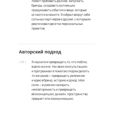
любит пробовать разное: запускать
бренды, создавать коллекции,
придумывать события и вещи, которые
остаются в памяти. Я собрал вокруг себя
сильных партнёров и друзей, с которыми
реализовал десятки персональных
CultBureau
проектов.
Должность: партнер / креативный директор
Авторский подход
Я научился превращать то, что люблю,
( 06 )
в дело жизни. На своих консультациях
и программах я помогаю людям делать
то же самое — превращать увлечение
и идею в бренд, историю и доход. Моя
сила — в умении находить
неповторимость и превращать
её в концепцию, дизайн, пространство,
предмет или коммуникацию.