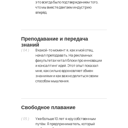
это всегда было подтверждением того,
что мы вместе двигаем индустрию
Мои
вперёд.
партнерские
проекты
Преподавание и передача
знаний
В какой-то момент я, как и мой отец,
( 04 )
начал преподавать. На рекламных
факультетах читал блоки про инновации
и консалтинг идей. Этот опыт показал
мне, как сильно вдохновляет обмен
знаниями и как важно делиться своим
способом мышления.
Свободное плавание
Уже больше 10 лет я иду собственным
( 05 )
путём. Я предприниматель, который