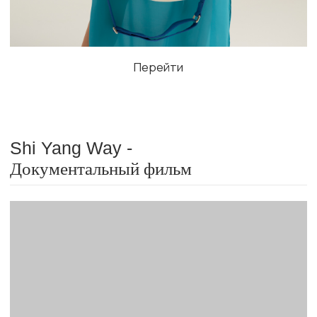
Перейти
Koffein