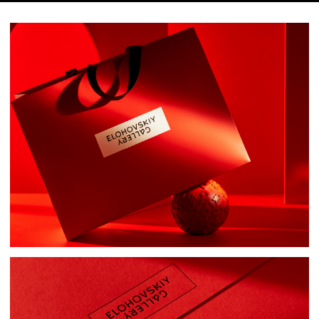
Давайте придумаем новую
замечательную идею для человечества
и всего мира
egor@dafomin.com
telegram
whatsApp