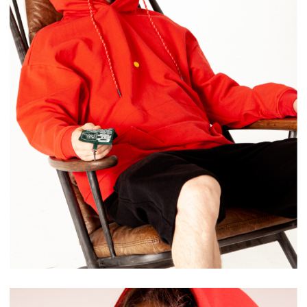
Давайте придумаем новую
замечательную идею для человечества
и всего мира
egor@dafomin.com
telegram
whatsApp
Политика конфиденциальности
Публичное соглашение
Реквизиты
Публичная оферта